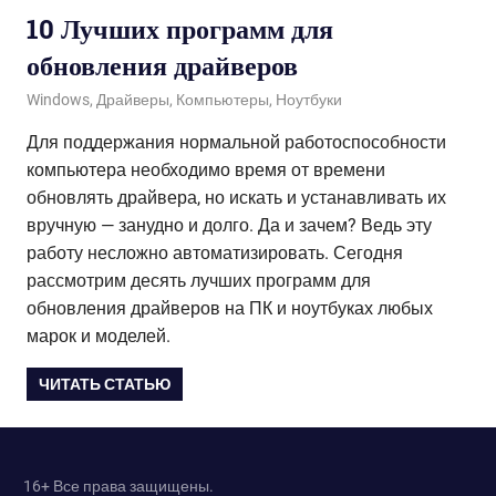
10 Лучших программ для
обновления драйверов
02.12.2020
admin
Windows
,
Драйверы
,
Компьютеры
,
Ноутбуки
Для поддержания нормальной работоспособности
компьютера необходимо время от времени
обновлять драйвера, но искать и устанавливать их
вручную — занудно и долго. Да и зачем? Ведь эту
работу несложно автоматизировать. Сегодня
рассмотрим десять лучших программ для
обновления драйверов на ПК и ноутбуках любых
марок и моделей.
ЧИТАТЬ СТАТЬЮ
16+ Все права защищены.