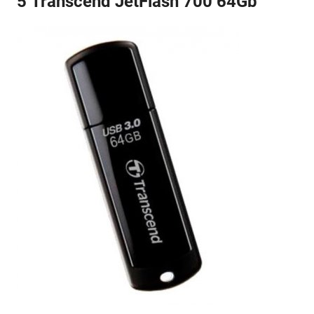
5 Transcend JetFlash 700 64Gb