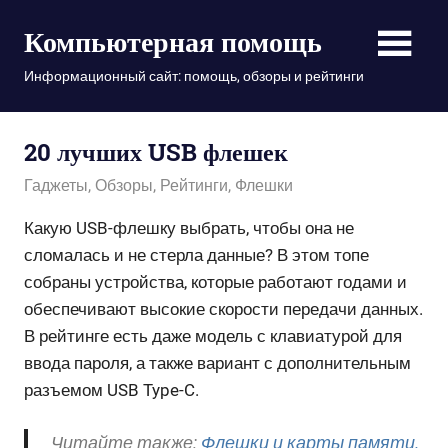
Пропустить
Компьютерная помощь
и
перейти
Информационный сайт: помощь, обзоры и рейтинги
к
содержимому
20 лучших USB флешек
16.09.2021
admin
Гаджеты
,
Обзоры
,
Рейтинги
,
Флешки
Какую USB-флешку выбрать, чтобы она не
сломалась и не стерла данные? В этом топе
собраны устройства, которые работают годами и
обеспечивают высокие скорости передачи данных.
В рейтинге есть даже модель с клавиатурой для
ввода пароля, а также вариант с дополнительным
разъемом USB Type-C.
Читайте также:
Флешки и карты памяти.