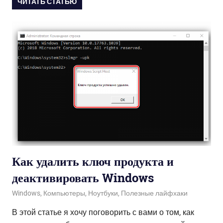
ЧИТАТЬ СТАТЬЮ
Как удалить ключ продукта и
деактивировать Windows
27.03.2020
admin
Windows
,
Компьютеры
,
Ноутбуки
,
Полезные лайфхаки
В этой статье я хочу поговорить с вами о том, как