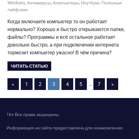
12.03.2020
admin
Windows
,
Антивирусы
,
Компьютеры
,
Ноутбуки
,
Полезные
лайфхаки
Когда включаете компьютер то он работает
нормально? Хорошо и быстро открываются папки,
файлы? Программы и всё остальное работает
довольно быстро, а при подключении интернета
тормозит компьютер ужасно! В чём причина?
ЧИТАТЬ СТАТЬЮ
Пагинация
Предыдущие
Следующие
«
1
2
3
4
5
…
7
»
записи
записи
записей
16+ Все права защищены.
Информация на сайте предоставлена для ознакомления.