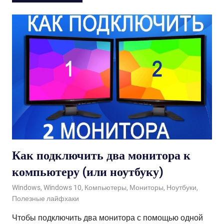
Как подключить два монитора к
компьютеру (или ноутбуку)
06.10.2020
admin
Windows
,
Windows 10
,
Компьютеры
,
Мониторы
,
Ноутбуки
,
Полезные лайфхаки
Чтобы подключить два монитора с помощью одной